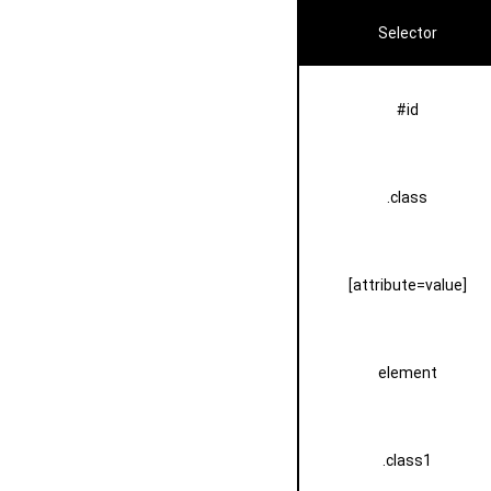
Selector
#id
.class
[attribute=value]
element
.class1