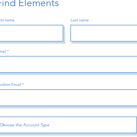
Find Elements
rst name
Last name
mail
onfirm Email