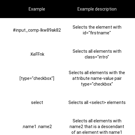
Example
Example description
Selects the element with
#input_comp-lkw89ak82
id="firstname"
Selects all elements with
.KeFFnk
class="intro"
Selects all elements with the
[type="checkbox"]
attribute name-value pair
type="checkbox"
select
Selects all <select> elements
Selects all elements with
.name1 .name2
name2 that is a descendant
of an element with name1