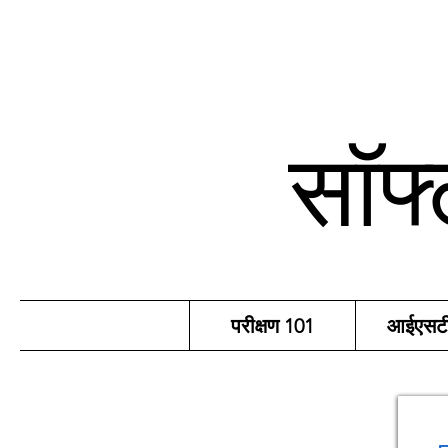
सॉफ्
परीक्षण 101
आईएसटीक