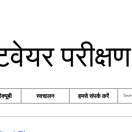
टवेयर परीक्ष
्यूबी
स्वचालन
हमसे संपर्क करें