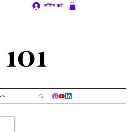
लॉगिन करें
ण 101