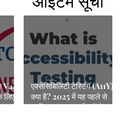
आइटम सूची
ल V4.0
एक्सेसिबिलिटी टेस्टिंग (A11Y)
के लिए
क्या है? 2025 में यह पहले से
कहीं ज़्यादा महत्वपूर्ण क्यों है