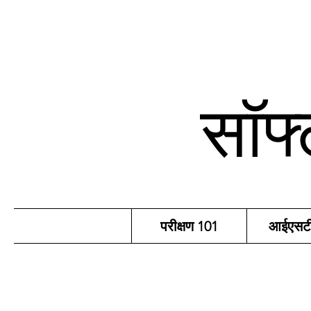
सॉफ्
परीक्षण 101
आईएसटीक