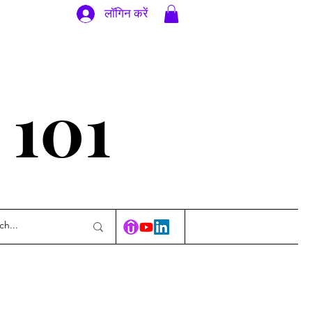
लॉगिन करें
ण 101